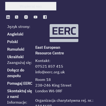
Wspieraj nas
Język strony:
Angielski
Polski
East European
Rumuński
Resource Centre
Ukraiński
Kontakt:
Zaangażuj się:
07521 857 415
Dołącz do
info@eerc.org.uk
zespołu
Room 18
Pomagaj EERC
238-246 King Street
Skontaktuj się
London W6 0RF
z nami
Organizacja charytatywna rej. nr.:
Informacje: