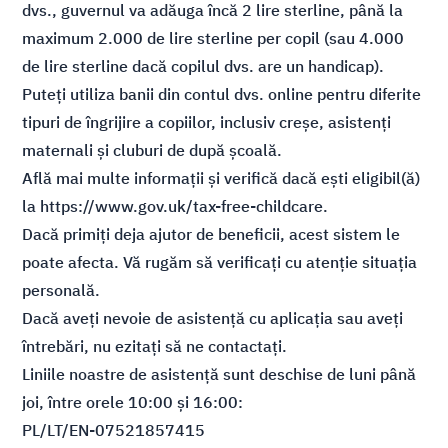
dvs., guvernul va adăuga încă 2 lire sterline, până la
maximum 2.000 de lire sterline per copil (sau 4.000
de lire sterline dacă copilul dvs. are un handicap).
Puteți utiliza banii din contul dvs. online pentru diferite
tipuri de îngrijire a copiilor, inclusiv creșe, asistenți
maternali și cluburi de după școală.
Află mai multe informații și verifică dacă ești eligibil(ă)
la
https://www.gov.uk/tax-free-childcare.
Dacă primiți deja ajutor de beneficii, acest sistem le
poate afecta. Vă rugăm să verificați cu atenție situația
personală.
Dacă aveți nevoie de asistență cu aplicația sau aveți
întrebări, nu ezitați să ne contactați.
Liniile noastre de asistență sunt deschise de luni până
joi, între orele 10:00 și 16:00:
PL/LT/EN-07521857415