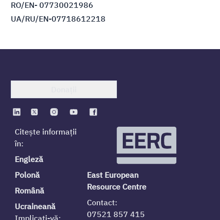
RO/EN- 07730021986
UA/RU/EN-07718612218
Donații
Citește informații
în:
Engleză
Polonă
East European
Resource Centre
Română
Contact:
Ucraineană
07521 857 415
Implicați-vă: