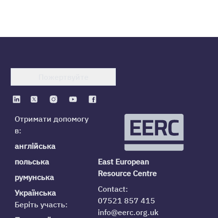
Пожертвуйте
Отримати допомогу
в:
англійська
польська
East European
Resource Centre
румунська
Contact:
Українська
07521 857 415
Беріть участь:
info@eerc.org.uk